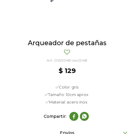
Arqueador de pestañas
OW2048-ow2048
$
129
✅Color: gris
✅Tamaño: 10cm aprox.
✅Material: acero inox.


Envíos