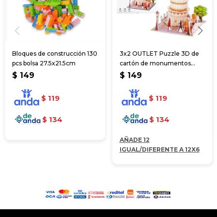
Bloques de construcción 130
3x2 OUTLET Puzzle 3D de
pcs bolsa 27.5x21.5cm
cartón de monumentos
22*15 cm
$
149
$
149
$
119
$
119
$
134
$
134
AÑADE 12
IGUAL/DIFERENTE A 12X6