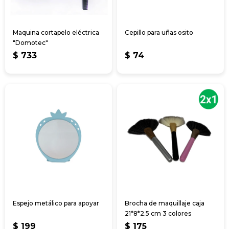
Maquina cortapelo eléctrica
Cepillo para uñas osito
"Domotec"
$
733
$
74
Espejo metálico para apoyar
Brocha de maquillaje caja
21*8*2.5 cm 3 colores
$
199
$
175