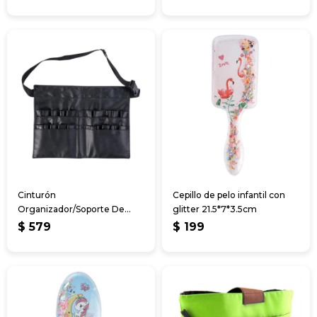
Cinturón
Cepillo de pelo infantil con
Organizador/Soporte De
glitter 21.5*7*3.5cm
Brochas Maquillaje 25
$
579
$
199