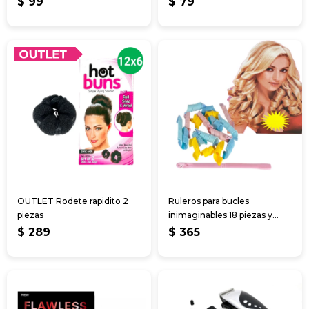
$
99
$
79
OUTLET Rodete rapidito 2
Ruleros para bucles
piezas
inimaginables 18 piezas y
pinza
$
289
$
365