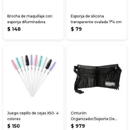
Brocha de maquillaje con
Esponja de silicona
esponja difuminadora
transparente ovalada 7*4 cm
$
148
$
79
Juego cepillo de cejas X50- 4
Cinturón
colores
Organizador/Soporte De
Brochas Maquillaje 47
$
150
$
979