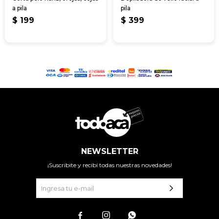
a pila
pila
$
199
$
399
NEWSLETTER
¡Suscribite y recibí todas nuestras novedades!


