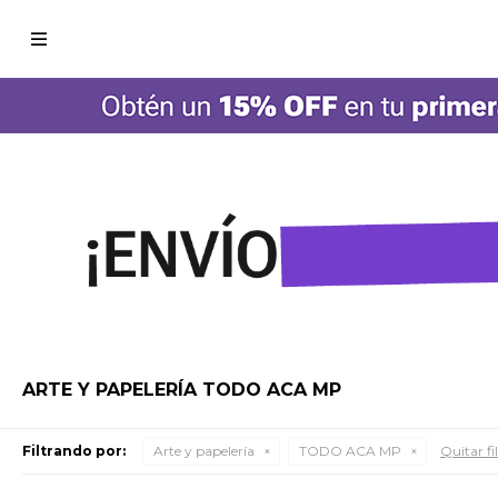

ARTE Y PAPELERÍA TODO ACA MP
Filtrando por:
Arte y papelería
TODO ACA MP
Quitar fi