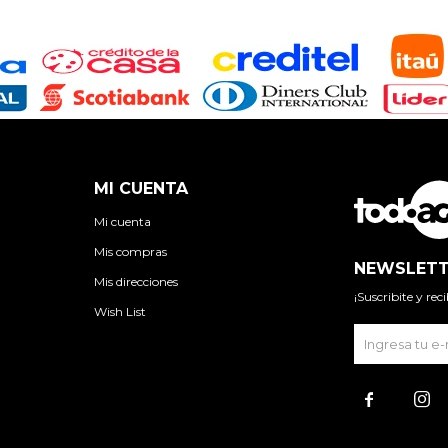
MI CUENTA
Mi cuenta
Mis compras
NEWSLETT
Mis direcciones
¡Suscribite y re
Wish List

