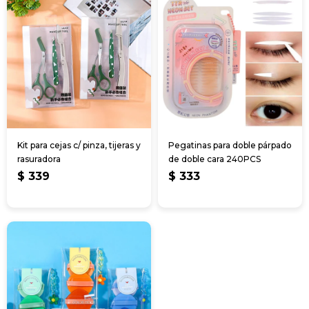
Kit para cejas c/ pinza, tijeras y
Pegatinas para doble párpado
rasuradora
de doble cara 240PCS
$
339
$
333