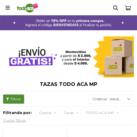

TAZAS TODO ACA MP
Recientes
Filtrando por:
Cocina
Tazas
TODO ACA MP
Quitar filtros