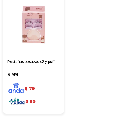
Pestañas postizas x2 y puff
$
99
$
79
$
89