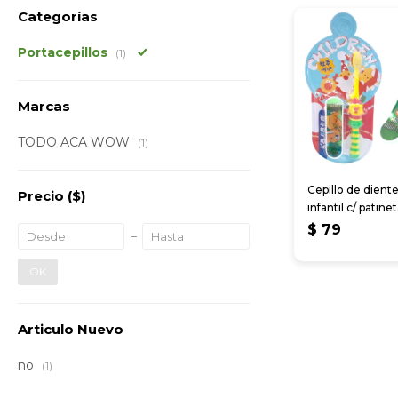
Categorías
Portacepillos
(1)
Marcas
TODO ACA WOW
(1)
Cepillo de dient
Precio
($)
infantil c/ patine
juguete
$
79
OK
Articulo Nuevo
no
(1)