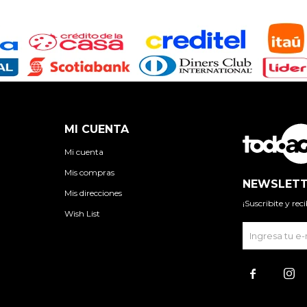
MI CUENTA
Mi cuenta
Mis compras
NEWSLETT
Mis direcciones
¡Suscribite y re
Wish List

