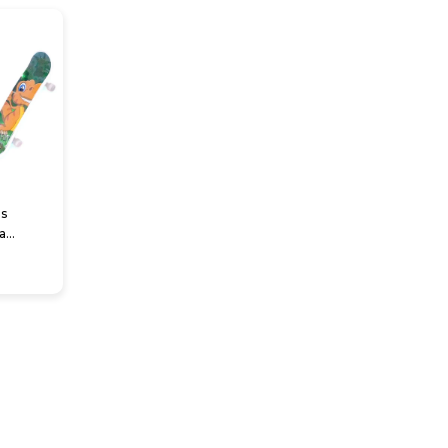
es
ta