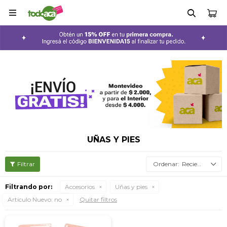

UÑAS Y PIES
Recientes
Filtrando por:
Accesorios
Uñas y pies
Articulo Nuevo:
no
Quitar filtros