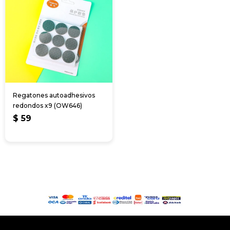
Regatones autoadhesivos
redondos x9 (OW646)
$
59