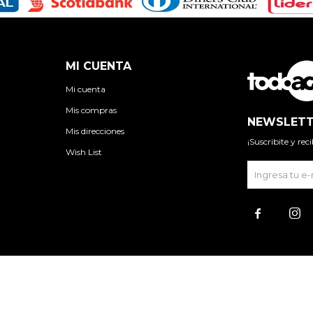
MI CUENTA
Mi cuenta
Mis compras
NEWSLETT
Mis direcciones
¡Suscribite y re
Wish List

