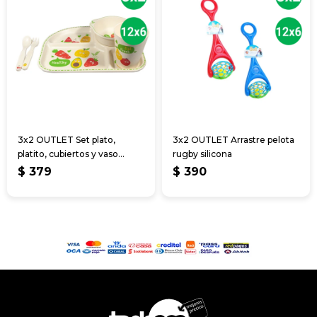
3x2 OUTLET Set plato,
3x2 OUTLET Arrastre pelota
platito, cubiertos y vaso
rugby silicona
infantil
$
379
$
390