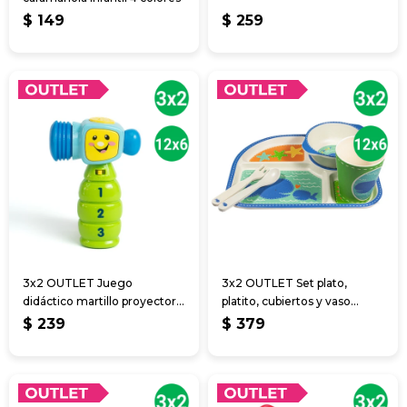
$
149
$
259
3x2 OUTLET Juego
3x2 OUTLET Set plato,
didáctico martillo proyector
platito, cubiertos y vaso
c/sonido
infantil
$
239
$
379