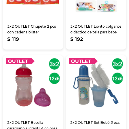
3x2 OUTLET Chupete 2 pcs
3x2 OUTLET Librito colgante
con cadena blíster
didáctico de tela para bebé
$
119
$
192
3x2 OUTLET Botella
3x2 OUTLET Set Bebé 3 pcs
caramañola infantil 4 colores