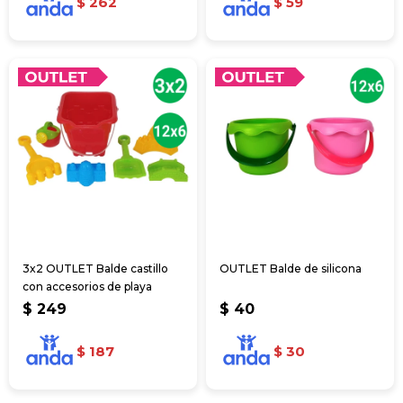
$
262
$
59
3x2 OUTLET Balde castillo
OUTLET Balde de silicona
con accesorios de playa
$
249
$
40
$
187
$
30