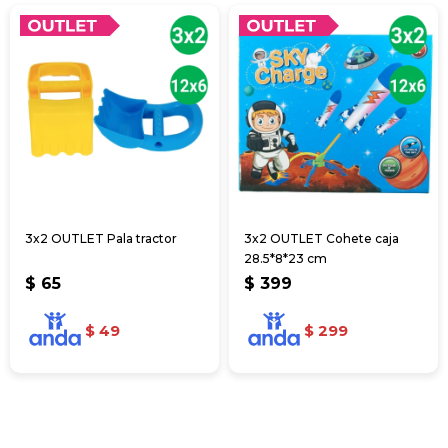
3x2 OUTLET Pala tractor
3x2 OUTLET Cohete caja
28.5*8*23 cm
$
65
$
399
$
49
$
299