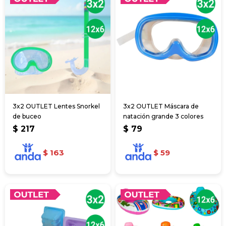
3x2 OUTLET Lentes Snorkel
3x2 OUTLET Máscara de
de buceo
natación grande 3 colores
$
217
$
79
$
163
$
59