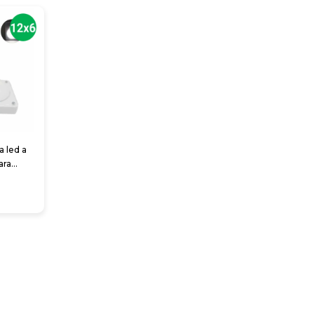
 led a
ara