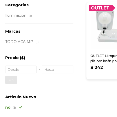
Categorías
Iluminación
(1)
Marcas
TODO ACA MP
(1)
OUTLET Lámpara
Precio
($)
pila con imán y p
colgar 10*8 cm
$
242
OK
Articulo Nuevo
no
(1)