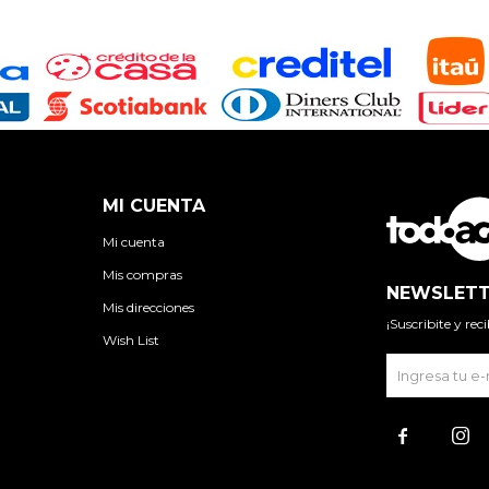
MI CUENTA
Mi cuenta
Mis compras
NEWSLETT
Mis direcciones
¡Suscribite y re
Wish List

