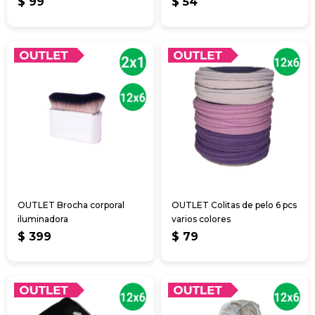
$
99
$
54
OUTLET Brocha corporal
OUTLET Colitas de pelo 6 pcs
iluminadora
varios colores
$
399
$
79