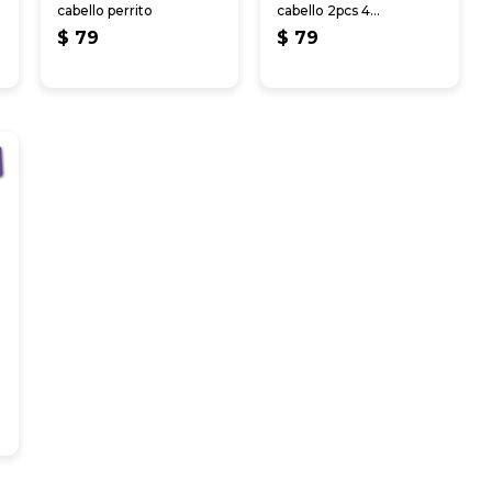
cabello perrito
cabello 2pcs 4
corazones
$
79
$
79