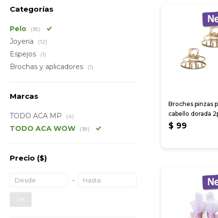
Categorías
Pelo
(18)
Joyeria
(12)
Espejos
(1)
Brochas y aplicadores
(1)
Marcas
Broches pinzas p
cabello dorada 2
TODO ACA MP
(4)
$
99
TODO ACA WOW
(18)
Precio
($)
OK