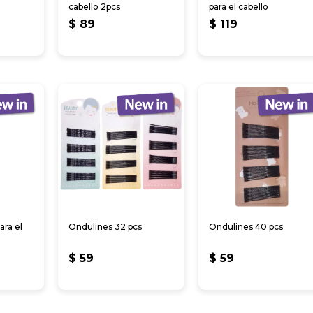
cabello 2pcs
para el cabello
$
89
$
119
ara el
Ondulines 32 pcs
Ondulines 40 pcs
$
59
$
59