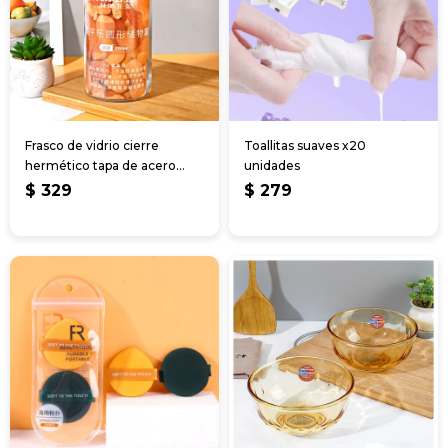
Frasco de vidrio cierre
Toallitas suaves x20
hermético tapa de acero
unidades
2000ml
$
329
$
279