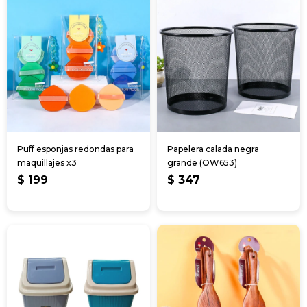
Puff esponjas redondas para
Papelera calada negra
maquillajes x3
grande (OW653)
$
199
$
347