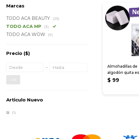
Marcas
TODO ACA BEAUTY
(25)
TODO ACA MP
(3)
TODO ACA WOW
(9)
Precio
($)
Almohadillas de
algodón quita e
de uñas
OK
$
99
Articulo Nuevo
si
(1)