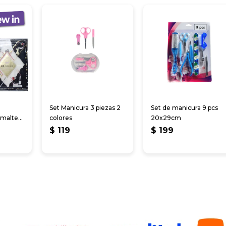
Set Manicura 3 piezas 2
Set de manicura 9 pcs
smalte
colores
20x29cm
$
119
$
199