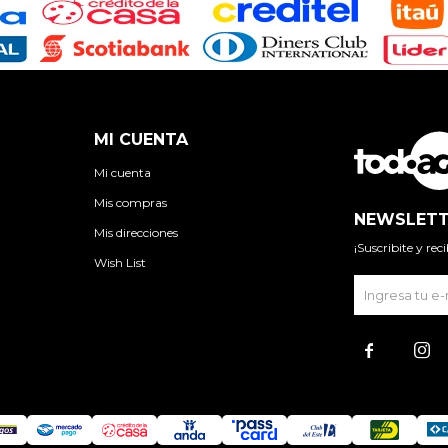
MI CUENTA
Mi cuenta
Mis compras
NEWSLETT
Mis direcciones
¡Suscribite y re
Wish List

