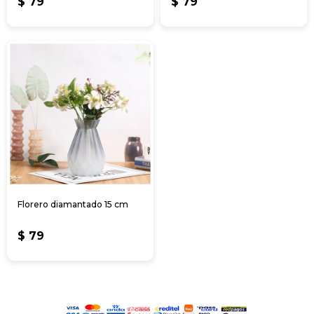
$
79
$
79
Florero diamantado 15 cm
$
79