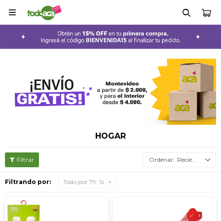

HOGAR
Recientes
Filtrando por:
Todo por 79:
Si