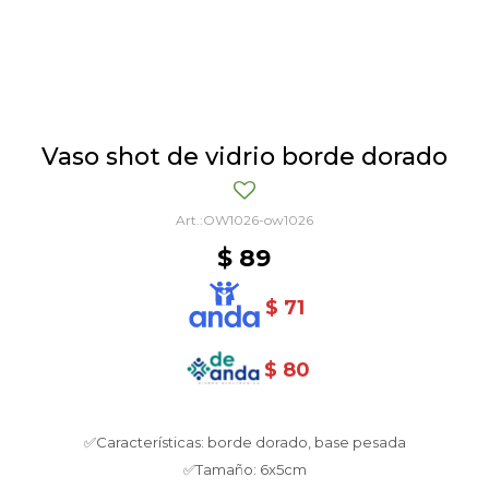
Vaso shot de vidrio borde dorado
OW1026-ow1026
$
89
$
71
$
80
✅Características: borde dorado, base pesada
✅Tamaño: 6x5cm