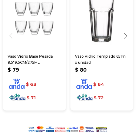
Vaso Vidrio Base Pesada
Vaso Vidrio Templado 651ml
8.5*9.5CM/275ML
x unidad
$
79
$
80
$
63
$
64
$
71
$
72