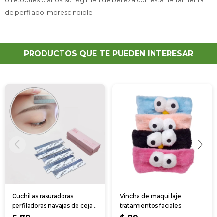
o retoques diarios. su régimen de belleza con esta herramienta
de perfilado imprescindible.
PRODUCTOS QUE TE PUEDEN INTERESAR
Cuchillas rasuradoras
Vincha de maquillaje
perfiladoras navajas de cejas
tratamientos faciales
10pcs