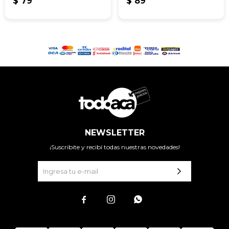
$
79
$
89
NEWSLETTER
¡Suscribite y recibí todas nuestras novedades!


