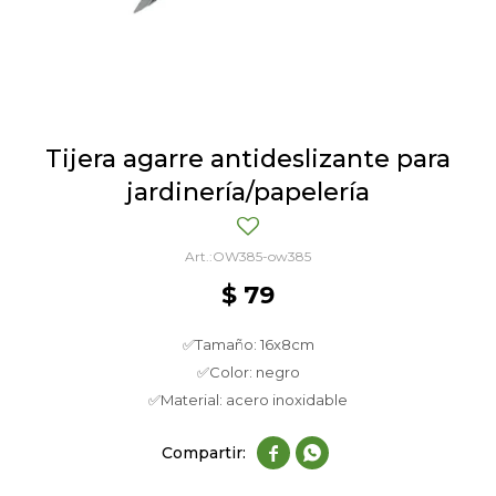
Tijera agarre antideslizante para
jardinería/papelería
OW385-ow385
$
79
✅Tamaño: 16x8cm
✅Color: negro
✅Material: acero inoxidable

