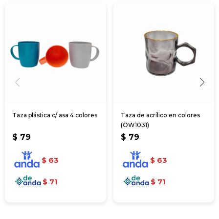
Taza plástica c/ asa 4 colores
Taza de acrílico en colores
(OW1031)
$
79
$
79
$
63
$
63
$
71
$
71