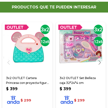
PRODUCTOS QUE TE PUEDEN INTERESAR
3x2 OUTLET Cartera
3x2 OUTLET Set Belleza
Princesa con proyecta figura
caja 32*24*4 cm
23*8*26 cm
$
399
$
399
$
299
$
299