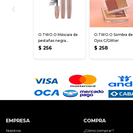
O.TWO.O Máscara de
O.TWO.O Sombra de
pestañas negra
Ojos C/Glitter
impermeable de
$
256
$
258
microfibra
EMPRESA
COMPRA
Nosotros
¿Cómo comprar?