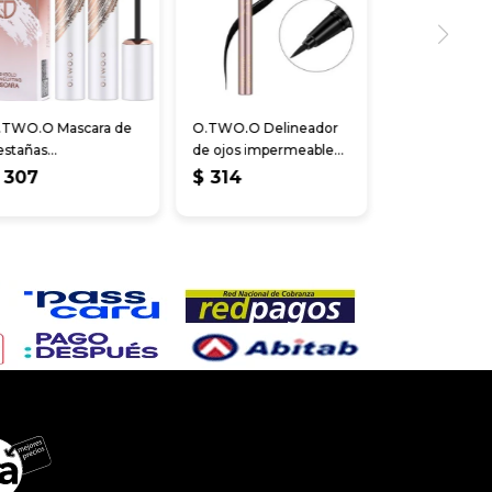
.TWO.O Mascara de
O.TWO.O Delineador
estañas
de ojos impermeable
largamiento Espesor
negro líquido a prue
307
$
314
rl Black