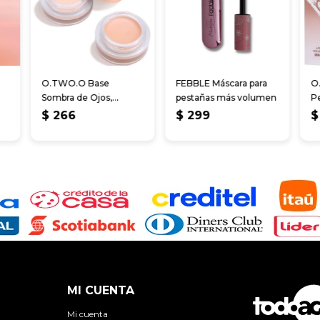
O.TWO.O Base
FEBBLE Máscara para
O
Sombra de Ojos,
pestañas más volumen
P
Crema Correctora
A
$
266
$
299
$
Cu
MI CUENTA
Mi cuenta