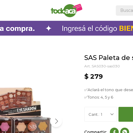
SAS Paleta de
SAS030-sas030
$
279
✅Aclará el tono que dese
✅Tonos: 4, 5 y 6
1

