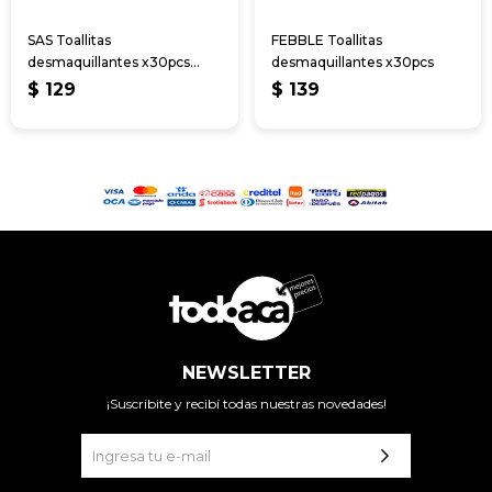
SAS Toallitas
FEBBLE Toallitas
desmaquillantes x30pcs
desmaquillantes x30pcs
fragancia de aloe vera
$
129
$
139
NEWSLETTER
¡Suscribite y recibí todas nuestras novedades!