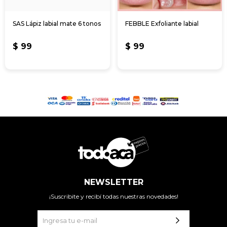
SAS Lápiz labial mate 6 tonos
FEBBLE Exfoliante labial
$
99
$
99
NEWSLETTER
¡Suscribite y recibí todas nuestras novedades!