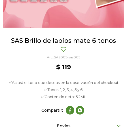
SAS Brillo de labios mate 6 tonos
SAS005-sas005
$
119
✅Aclará el tono que deseas en la observación del checkout
✅Tonos: 1, 2, 3, 4, 5 y 6
✅Contenido neto: 5.2ML


Envíos