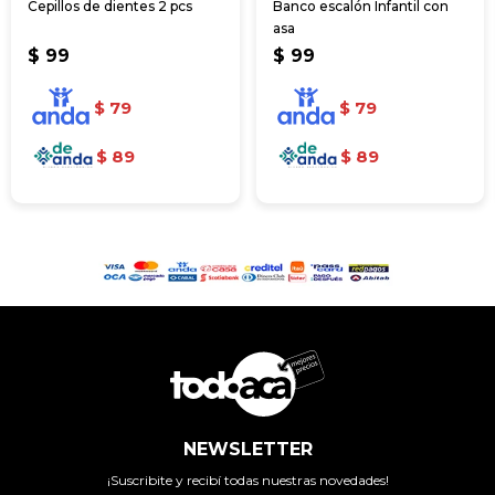
Cepillos de dientes 2 pcs
Banco escalón Infantil con
asa
$
99
$
99
$
79
$
79
$
89
$
89
NEWSLETTER
¡Suscribite y recibí todas nuestras novedades!