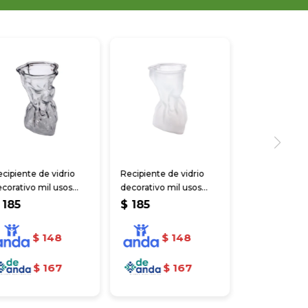
cipiente de vidrio
Recipiente de vidrio
corativo mil usos
decorativo mil usos
6.3x9cm
16.3x9cm
185
$
185
$
148
$
148
$
167
$
167