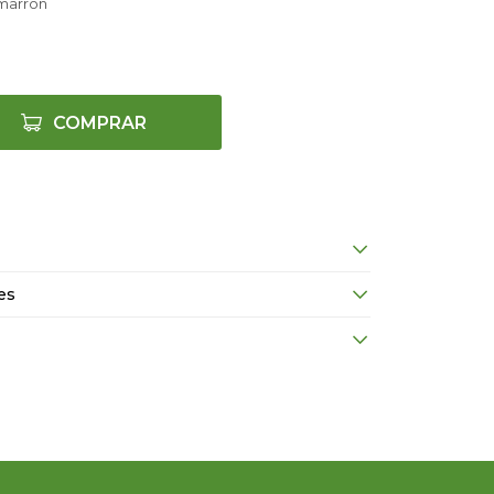
 marrón
COMPRAR
es