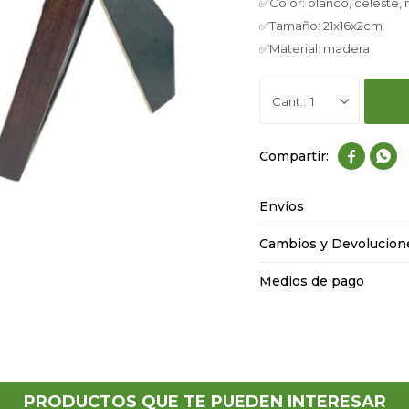
✅Color: blanco, celeste,
✅Tamaño: 21x16x2cm
✅Material: madera
1


Envíos
Cambios y Devolucion
Medios de pago
PRODUCTOS QUE TE PUEDEN INTERESAR