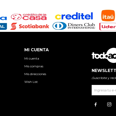
MI CUENTA
Mi cuenta
Mis compras
NEWSLETT
Mis direcciones
¡Suscribite y re
Wish List

