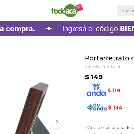
Portarretrato
M3044-m3044
$
149
$
119
$
134
✅Aclará el color que des