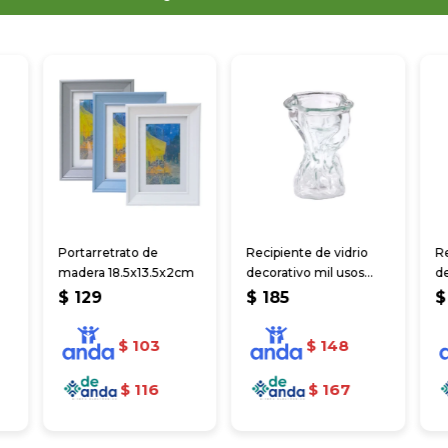
Portarretrato de
Recipiente de vidrio
Re
madera 18.5x13.5x2cm
decorativo mil usos
de
16.3x9cm
1
$
129
$
185
$
$
103
$
148
$
116
$
167