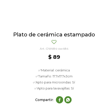
Plato de cerámica estampado
OW484-ow484
$
89
✅Material: cerámica
✅Tamaño: 17.7x17.7x3cm
✅Apto para microondas: Sí
✅Apto para lavavajillas: Sí

