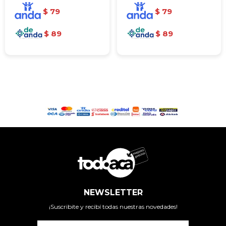
$
79
$
79
$
89
$
89
NEWSLETTER
¡Suscribite y recibí todas nuestras novedades!