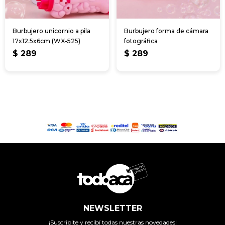
Burbujero unicornio a pila
Burbujero forma de cámara
17x12.5x6cm (WX-525)
fotográfica
$
289
$
289
NEWSLETTER
¡Suscribite y recibí todas nuestras novedades!