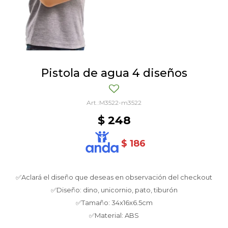
Pistola de agua 4 diseños
M3522-m3522
$
248
$
186
✅Aclará el diseño que deseas en observación del checkout
✅Diseño: dino, unicornio, pato, tiburón
✅Tamaño: 34x16x6.5cm
✅Material: ABS