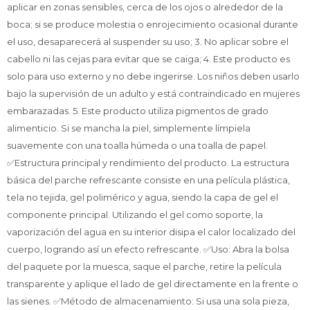
aplicar en zonas sensibles, cerca de los ojos o alrededor de la
boca; si se produce molestia o enrojecimiento ocasional durante
el uso, desaparecerá al suspender su uso; 3. No aplicar sobre el
cabello ni las cejas para evitar que se caiga; 4. Este producto es
solo para uso externo y no debe ingerirse. Los niños deben usarlo
bajo la supervisión de un adulto y está contraindicado en mujeres
embarazadas. 5. Este producto utiliza pigmentos de grado
alimenticio. Si se mancha la piel, simplemente límpiela
suavemente con una toalla húmeda o una toalla de papel.
✅Estructura principal y rendimiento del producto. La estructura
básica del parche refrescante consiste en una película plástica,
tela no tejida, gel polimérico y agua, siendo la capa de gel el
componente principal. Utilizando el gel como soporte, la
vaporización del agua en su interior disipa el calor localizado del
cuerpo, logrando así un efecto refrescante. ✅Uso: Abra la bolsa
del paquete por la muesca, saque el parche, retire la película
transparente y aplique el lado de gel directamente en la frente o
las sienes. ✅Método de almacenamiento: Si usa una sola pieza,