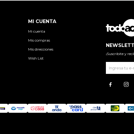
MI CUENTA
Mi cuenta
Mis compras
NEWSLETT
Mis direcciones
¡Suscribite y re
Wish List

