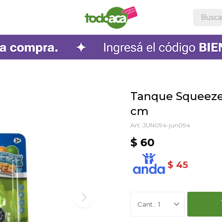
Tanque Squeeze 
cm
JUN094-jun094
$
60
$
45
1