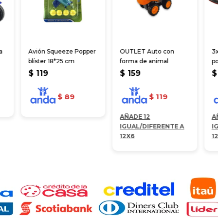
a
Avión Squeeze Popper
OUTLET Auto con
3
blíster 18*25 cm
forma de animal
po
2
$
119
$
159
$
$
89
$
119
AÑADE 12
A
IGUAL/DIFERENTE A
I
12X6
1