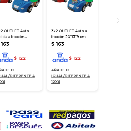
x2 OUTLET Auto
3x2 OUTLET Auto a
licía a fricción
fricción 20*13*9 cm
0*13*9 cm
163
$
163
$
122
$
122
ÑADE 12
AÑADE 12
GUAL/DIFERENTE A
IGUAL/DIFERENTE A
2X6
12X6