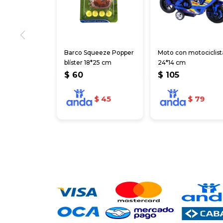
Barco Squeeze Popper
Moto con motociclist
blíster 18*25 cm
24*14 cm
$
60
$
105
$
45
$
79