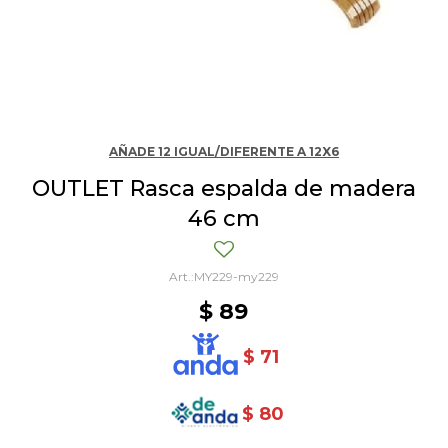
AÑADE 12 IGUAL/DIFERENTE A 12X6
OUTLET Rasca espalda de madera
46 cm
MY229-my229
$
89
$
71
$
80