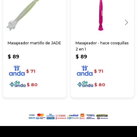
Masajeador martillo de JADE
Masajeador - hace cosquillas
2 en 1
$
89
$
89
$
71
$
71
$
80
$
80