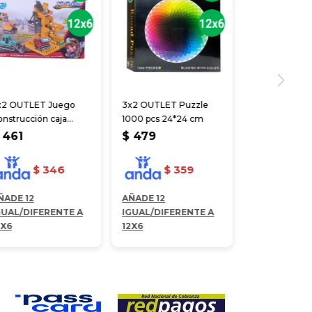
x2 OUTLET Juego
3x2 OUTLET Puzzle
nstrucción caja
1000 pcs 24*24 cm
*16*6.5 cm
461
$
479
$
346
$
359
ÑADE 12
AÑADE 12
GUAL/DIFERENTE A
IGUAL/DIFERENTE A
2X6
12X6