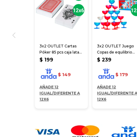
3x2 OUTLET Cartas
3x2 OUTLET Juego
Póker 85 pcs caja lata
Copas de equilibrio
9*6 cm
24*19 cm
$
199
$
239
$
149
$
179
AÑADE 12
AÑADE 12
IGUAL/DIFERENTE A
IGUAL/DIFERENTE 
12X6
12X6