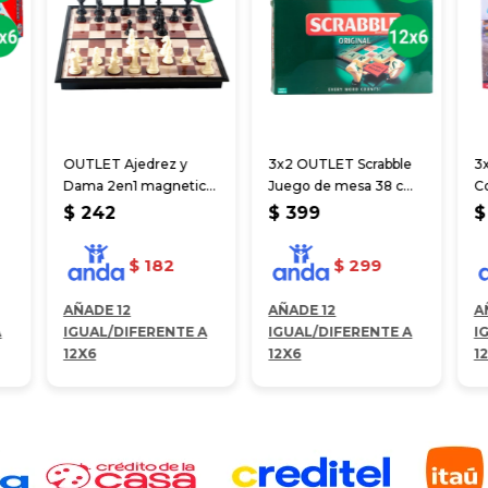
OUTLET Ajedrez y
3x2 OUTLET Scrabble
3
Dama 2en1 magnetico
Juego de mesa 38 cm
Co
tablero 18x18cm
(JUC330)
24
$
242
$
399
$
$
182
$
299
AÑADE 12
AÑADE 12
A
A
IGUAL/DIFERENTE A
IGUAL/DIFERENTE A
I
12X6
12X6
1