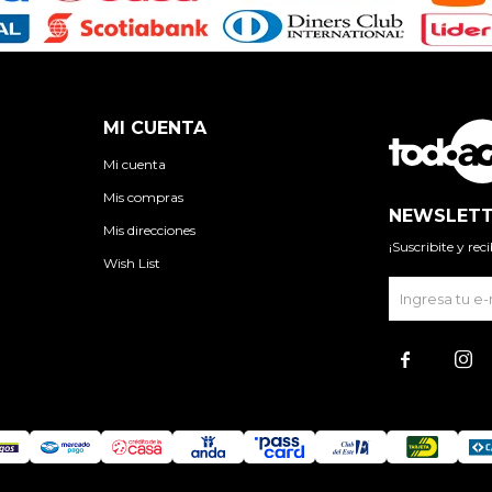
MI CUENTA
Mi cuenta
Mis compras
NEWSLETT
Mis direcciones
¡Suscribite y re
Wish List

