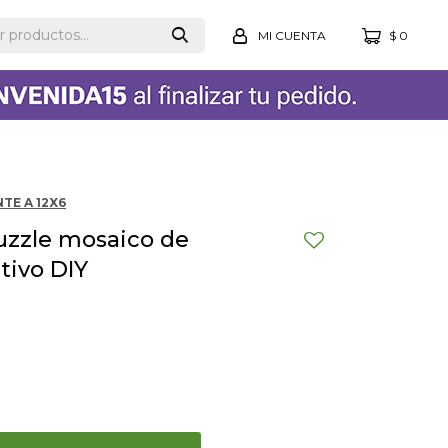
$
0
TE A 12X6
zzle mosaico de
tivo DIY