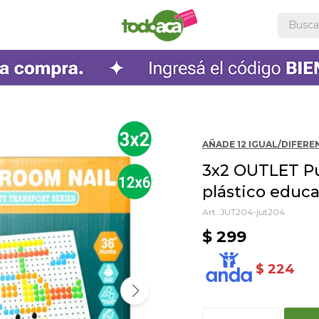
AÑADE 12 IGUAL/DIFEREN
3x2 OUTLET Pu
plástico educa
JUT204-jut204
$
299
$
224