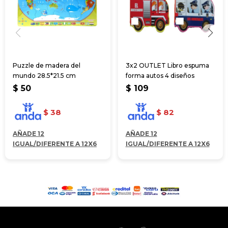
Puzzle de madera del
3x2 OUTLET Libro espuma
mundo 28.5*21.5 cm
forma autos 4 diseños
$
50
$
109
$
38
$
82
AÑADE 12
AÑADE 12
IGUAL/DIFERENTE A 12X6
IGUAL/DIFERENTE A 12X6