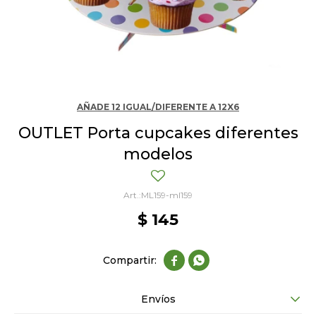
AÑADE 12 IGUAL/DIFERENTE A 12X6
OUTLET Porta cupcakes diferentes
modelos
ML159-ml159
$
145


Envíos