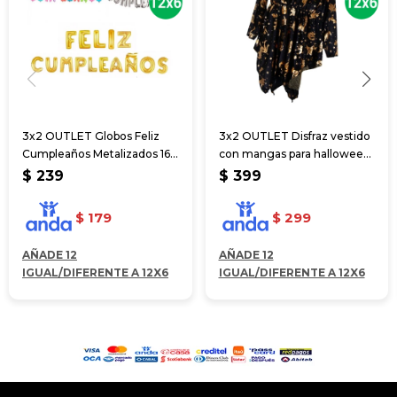
3x2 OUTLET Globos Feliz
3x2 OUTLET Disfraz vestido
Cumpleaños Metalizados 16"
con mangas para halloween
4 colores
65*25cm
$
239
$
399
$
179
$
299
AÑADE 12
AÑADE 12
IGUAL/DIFERENTE A 12X6
IGUAL/DIFERENTE A 12X6