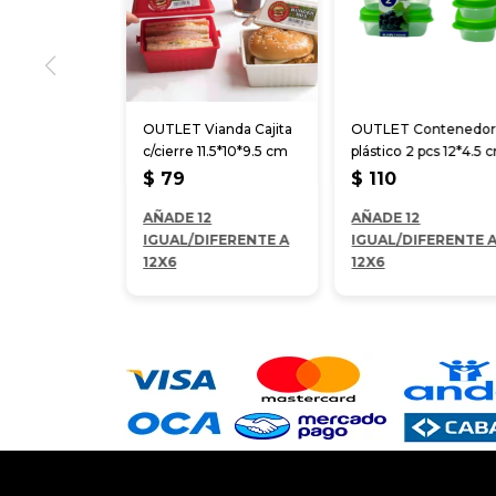
OUTLET Vianda Cajita
OUTLET Contenedo
c/cierre 11.5*10*9.5 cm
plástico 2 pcs 12*4.5 
$
79
$
110
AÑADE 12
AÑADE 12
IGUAL/DIFERENTE A
IGUAL/DIFERENTE 
12X6
12X6