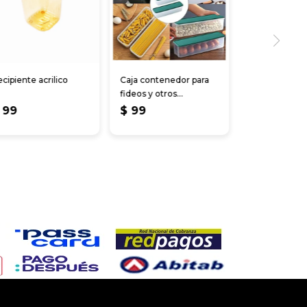
cipiente acrilico
Caja contenedor para
fideos y otros
28.5x8.5x6cm
99
$
99