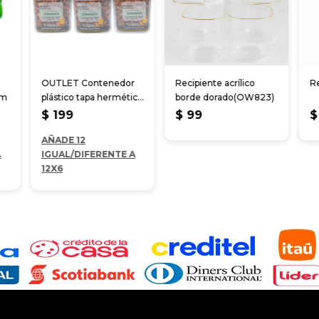
r
OUTLET Contenedor
Recipiente acrílico
Re
cm
plástico tapa hermética
borde dorado(OW823)
1000 ml
$
199
$
99
$
AÑADE 12
A
IGUAL/DIFERENTE A
12X6