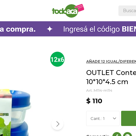
AÑADE 12 IGUAL/DIFEREN
OUTLET Conten
10*10*4.5 cm
M114-m114
$
110
1