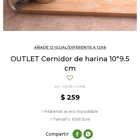
AÑADE 12 IGUAL/DIFERENTE A 12X6
OUTLET Cernidor de harina 10*9.5
cm
M058-m058
$
259
✅Material: acero inoxidable
✅Tamaño: 10x9.5cm

