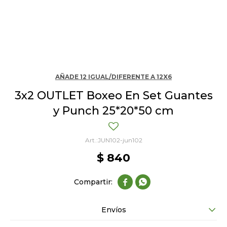
AÑADE 12 IGUAL/DIFERENTE A 12X6
3x2 OUTLET Boxeo En Set Guantes
y Punch 25*20*50 cm
JUN102-jun102
$
840


Envíos