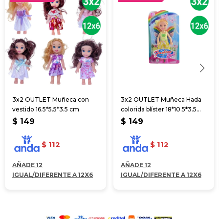
3x2 OUTLET Muñeca con
3x2 OUTLET Muñeca Hada
vestido 16.5*5.5*3.5 cm
colorida blíster 18*10.5*3.5
cm
$
149
$
149
$
112
$
112
AÑADE 12
AÑADE 12
IGUAL/DIFERENTE A 12X6
IGUAL/DIFERENTE A 12X6