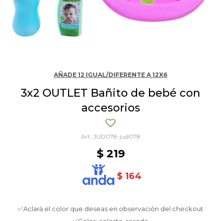
AÑADE 12 IGUAL/DIFERENTE A 12X6
3x2 OUTLET Bañito de bebé con
accesorios
JUD078-jud078
$
219
$
164
✅Aclará el color que deseas en observación del checkout