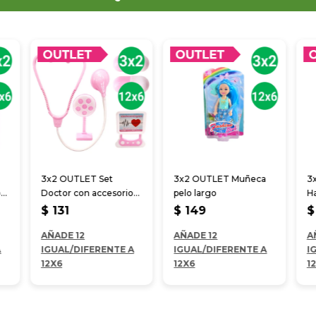
3x2 OUTLET Set
3x2 OUTLET Muñeca
3
on
Doctor con accesorios
pelo largo
Ha
rosado
18
$
131
$
149
$
AÑADE 12
AÑADE 12
A
A
IGUAL/DIFERENTE A
IGUAL/DIFERENTE A
I
12X6
12X6
1