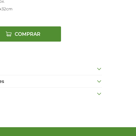
ox.
9x32cm
COMPRAR
es