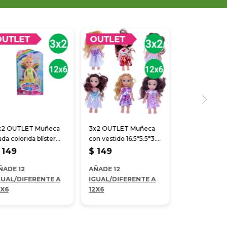
x2 OUTLET Muñeca
3x2 OUTLET Muñeca
da colorida blíster
con vestido 16.5*5.5*3.5
*10.5*3.5 cm
cm
149
$
149
ÑADE 12
AÑADE 12
GUAL/DIFERENTE A
IGUAL/DIFERENTE A
2X6
12X6