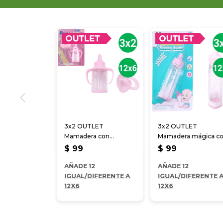
3x2 OUTLET
3x2 OUTLET
Mamadera con
Mamadera mágica c
chupete
leche
$
99
$
99
AÑADE 12
AÑADE 12
IGUAL/DIFERENTE A
IGUAL/DIFERENTE 
12X6
12X6