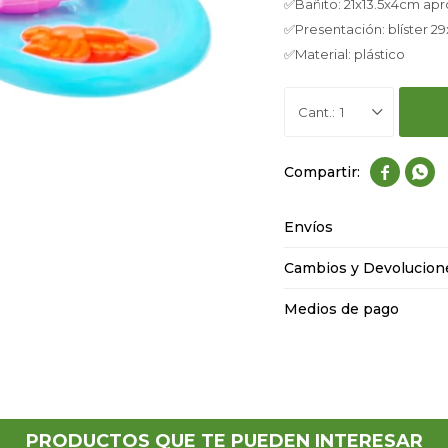
✅Bañito: 21x13.5x4cm apr
✅Presentación: blíster 2
✅Material: plástico
1


Envíos
Cambios y Devolucion
Medios de pago
PRODUCTOS QUE TE PUEDEN INTERESAR