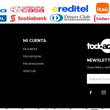
MI CUENTA
Mi cuenta
Mis compras
NEWSLETT
Mis direcciones
¡Suscribite y re
Wish List

