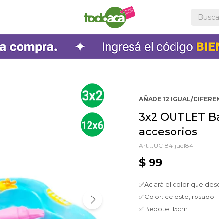
AÑADE 12 IGUAL/DIFEREN
3x2 OUTLET Ba
accesorios
JUC184-juc184
$
99
✅Aclará el color que des
✅Color: celeste, rosado
✅Bebote: 15cm