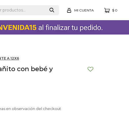
$
0
TE A 12X6
ñito con bebé y
eas en observación del checkout