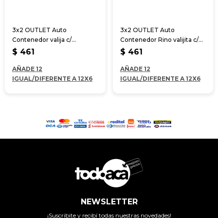
3x2 OUTLET Auto
3x2 OUTLET Auto
Contenedor valija c/
Contenedor Rino valijita c/
animales 27.5*11.5*6 cm
animales selva
$
461
$
461
AÑADE 12
AÑADE 12
IGUAL/DIFERENTE A 12X6
IGUAL/DIFERENTE A 12X6
NEWSLETTER
¡Suscribite y recibí todas nuestras novedades!