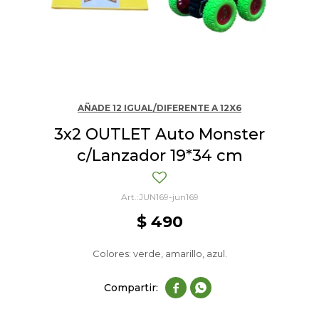
AÑADE 12 IGUAL/DIFERENTE A 12X6
3x2 OUTLET Auto Monster
c/Lanzador 19*34 cm
JUN169-jun169
$
490
Colores: verde, amarillo, azul.

