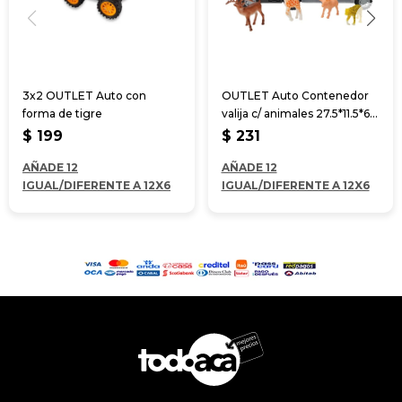
3x2 OUTLET Auto con
OUTLET Auto Contenedor
forma de tigre
valija c/ animales 27.5*11.5*6
cm
$
199
$
231
AÑADE 12
AÑADE 12
IGUAL/DIFERENTE A 12X6
IGUAL/DIFERENTE A 12X6