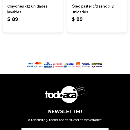
Crayones x12 unidades
Óleo pastel c/diseño x12
lavables
unidades
$
89
$
89
NEWSLETTER
¡Suscribite y recibí todas nuestras novedades!