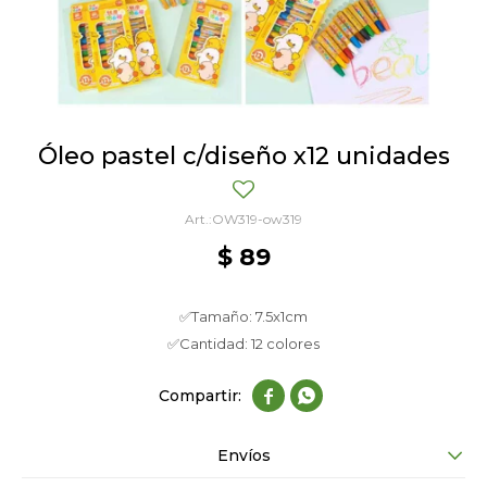
Óleo pastel c/diseño x12 unidades
OW319-ow319
$
89
✅Tamaño: 7.5x1cm
✅Cantidad: 12 colores


Envíos