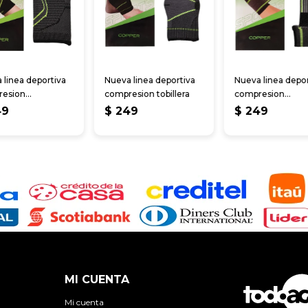
 linea deportiva
Nueva linea deportiva
Nueva linea depor
resion
compresion tobillera
compresion
quera
muñequera
49
$
249
$
249
MI CUENTA
Mi cuenta