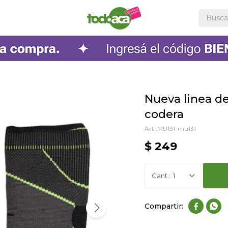
Nueva linea d
codera
MU131-mu131
$
249
1

